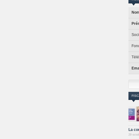
Nom
Pré
Soci
Fonc
Tél
Emai
FISC
La co
29 octo