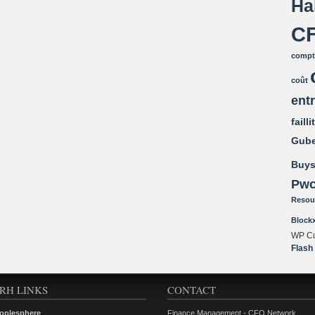
Ha
C
compta
coût
ent
failli
Gube
Buys
Pw
Resou
Block
WP Cu
Flash
RH LINKS
CONTACT
oplesphere
Finance Management - CFO Network