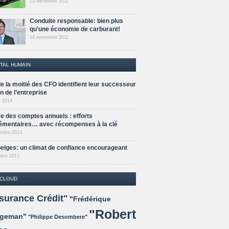
13 décembre 2011
Conduite responsable: bien plus
qu’une économie de carburant!
14 novembre 2011
TAL HUMAIN
e la moitié des CFO identifient leur successeur
n de l’entreprise
r 2014
re des comptes annuels : efforts
émentaires… avec récompenses à la clé
mbre 2013
elges: un climat de confiance encourageant
bre 2013
 CLOUD
surance Crédit"
"Frédérique
"Robert
ggeman"
"Philippe Desombere"