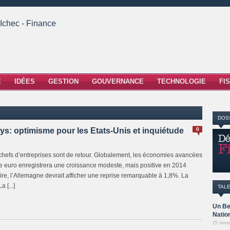
E
IDÉES
GESTION
GOUVERNANCE
TECHNOLOGIE
FI
DOS
ys: optimisme pour les Etats-Unis et inquiétude
0
 chefs d’entreprises sont de retour. Globalement, les économies avancées
ne euro enregistrera une croissance modeste, mais positive en 2014
re, l’Allemagne devrait afficher une reprise remarquable à 1,8%. La
 [...]
TAL
Un Be
Natio
25 nove