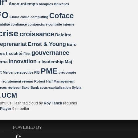
lf"
Accountemps
banques
Bruxelles
FO
Coface
Cloud
cloud computing
bilité
confiance
conjoncture
contrôle interne
crise
croissance
Deloitte
reprenariat
Ernst & Young
Euro
gouvernance
tes
fiscalité
fleet
innovation
rna
leadership
Maj
IT
PME
t
Mercer
perspective
PIB
précompte
c
recrutement
revenu
Robert Half Management
rces
réviseur
Saxo Bank
sous-capitalisation
Sylvia
UCM
x
mulus Flash tag cloud by
Roy Tanck
requires
 Player
9 or better.
POWERED BY