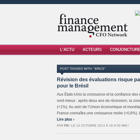
L’ACTU
ACTEURS
CONJONCTUR
POST TAGGED WITH: "BRICS"
Révision des évaluations risque pa
pour le Brésil
Aux États-Unis la croissance et la confiance des
vont mieux : après deux ans de récession, la zo
(+1%). Au sein de l’Union économique et monétai
France connaîtra une croissance molle (+0,6%). La
Lire plus ›
PAR
FM
/ LE 14 OCTOBRE 2013 À 18 H 50 MIN /