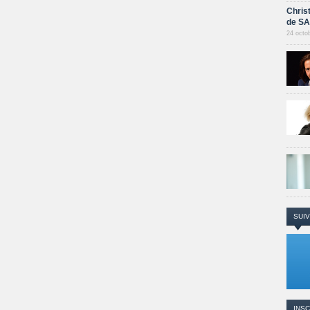
Chris
de S
24 octo
SUIV
INSC