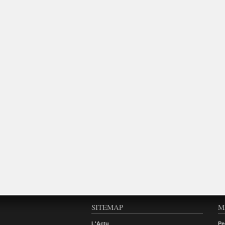
SITEMAP
M
L'Actu
Pe