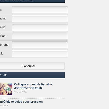
:
nom:
été:
tion:
éphone:
l:
ALITÉ
Colloque annuel de fiscalité
d’ICHEC-ESSF 2016
17 mai 2016
mpétitivité belge sous pression
bre 2013