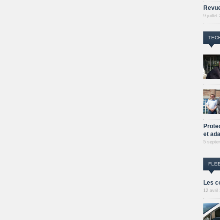
Revue
9 juillet
TEC
Prote
et ad
5 septe
FLE
Les c
12 avril