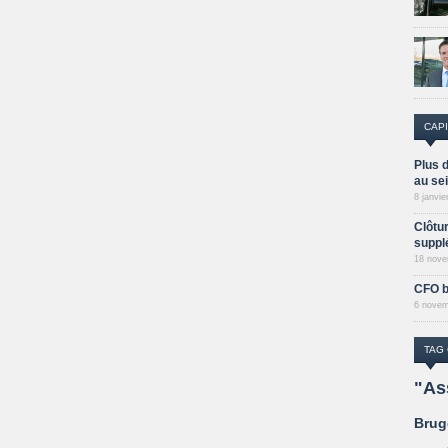
CAPI
Plus d
au sei
8 janvie
Clôtu
suppl
18 nove
CFO b
6 novem
TAG
"As
Bru