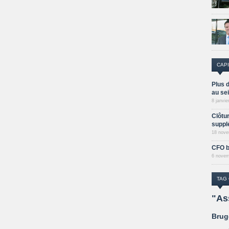
CAPI
Plus d
au sei
8 janvie
Clôtu
suppl
18 nove
CFO b
6 novem
TAG
"As
Bru