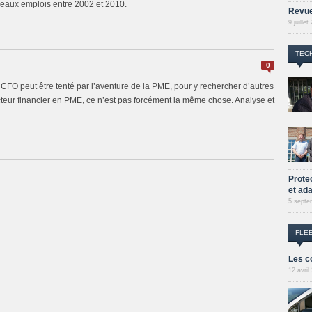
eaux emplois entre 2002 et 2010.
Revue
9 juillet
TEC
0
CFO peut être tenté par l’aventure de la PME, pour y rechercher d’autres
irecteur financier en PME, ce n’est pas forcément la même chose. Analyse et
Prote
et ad
5 septe
FLE
Les c
12 avril