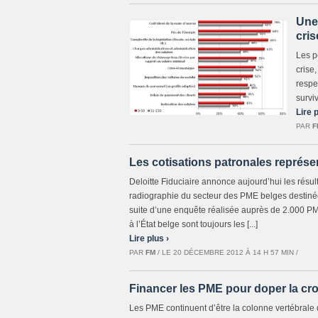
Une
cris
Les p
crise
respe
surviv
Lire p
PAR
F
Les cotisations patronales représe
Deloitte Fiduciaire annonce aujourd’hui les résul
radiographie du secteur des PME belges destinée 
suite d’une enquête réalisée auprès de 2.000 PME
à l’État belge sont toujours les [...]
Lire plus ›
PAR
FM
/ LE 20 DÉCEMBRE 2012 À 14 H 57 MIN /
Financer les PME pour doper la c
Les PME continuent d’être la colonne vertébrale 