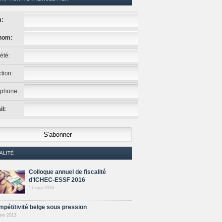
:
nom:
été:
tion:
éphone:
l:
ALITÉ
Colloque annuel de fiscalité
d’ICHEC-ESSF 2016
17 mai 2016
mpétitivité belge sous pression
bre 2013