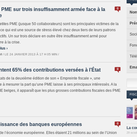
 PME sur trois insuffisamment armée face à la
0
Nom
e
Pré
etites PME (jusque 50 collaborateurs) sont les principales victimes de la
, ce qui est une source de stress élevé chez deux tiers de leurs patrons
Soci
ctifs. Un sur trois déclare en outre être insuffisamment armé pour
re à la crise.
Fonc
lus ›
M
/ LE 24 JANVIER 2013 À 17 H 05 MIN /
Tél
Emai
ntent 65% des contributions versées à l’État
0
tats de la deuxième édition de son « Empreinte fiscale », une
à mesurer la part qu’une PME laisse à ses principaux intéressés. A la
 belges, il apparaît que les plus grosses contributions fiscales des PME
FISC
roissance des banques européennes
0
La co
de l’économie européenne. Elles étaient 21 millions au sein de l’Union
29 octo