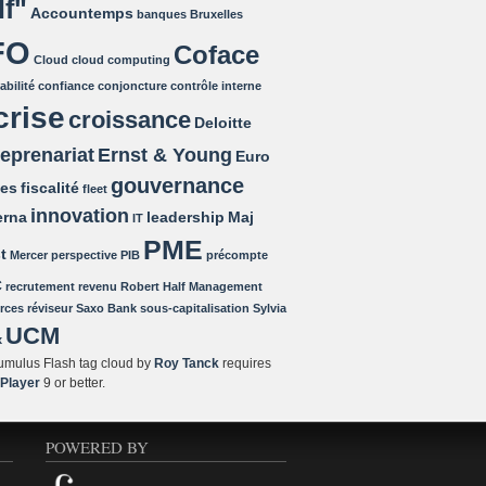
lf"
Accountemps
banques
Bruxelles
FO
Coface
Cloud
cloud computing
bilité
confiance
conjoncture
contrôle interne
crise
croissance
Deloitte
reprenariat
Ernst & Young
Euro
gouvernance
tes
fiscalité
fleet
innovation
rna
leadership
Maj
IT
PME
t
Mercer
perspective
PIB
précompte
c
recrutement
revenu
Robert Half Management
rces
réviseur
Saxo Bank
sous-capitalisation
Sylvia
UCM
x
mulus Flash tag cloud by
Roy Tanck
requires
 Player
9 or better.
POWERED BY