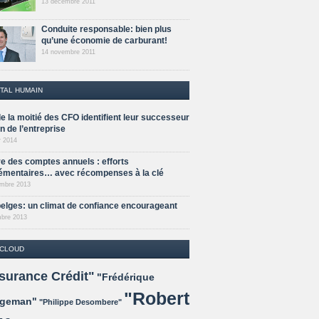
13 décembre 2011
Conduite responsable: bien plus
qu’une économie de carburant!
14 novembre 2011
TAL HUMAIN
e la moitié des CFO identifient leur successeur
n de l’entreprise
r 2014
re des comptes annuels : efforts
émentaires… avec récompenses à la clé
mbre 2013
elges: un climat de confiance encourageant
bre 2013
 CLOUD
surance Crédit"
"Frédérique
"Robert
ggeman"
"Philippe Desombere"