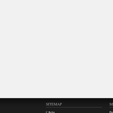
SITEMAP
M
L'Actu
Pe