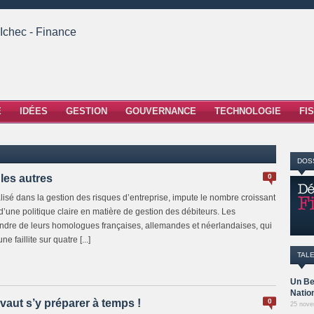
E
IDÉES
GESTION
GOUVERNANCE
TECHNOLOGIE
FI
DOS
 les autres
0
sé dans la gestion des risques d’entreprise, impute le nombre croissant
 d’une politique claire en matière de gestion des débiteurs. Les
ndre de leurs homologues françaises, allemandes et néerlandaises, qui
e faillite sur quatre [...]
TAL
Un Be
Natio
vaut s’y préparer à temps !
0
25 nove