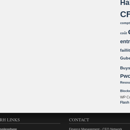
Ha
C
compta
coût
ent
failli
Gube
Buys
Pw
Resou
Block
WP Cu
Flash
RH LINKS
CONTACT
oplesphere
Finance Management - CFO Network