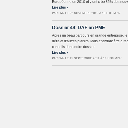
Européenne en 2010 et y ont crée 85% des nouv
Lire plus ›
PAR
FM
/ LE 22 NOVEMBRE 2012 À 18 H 03 MIN /
Dossier 49: DAF en PME
Après un beau parcours en grande entreprise, le 
défis et d’autres plaisirs. Mais attention: être d
conseils dans notre dossier.
Lire plus ›
PAR
FM
/ LE 15 SEPTEMBRE 2011 À 14 H 30 MIN /