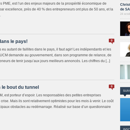
des PME, est l’un des enjeux majeurs de la prospérité économique de
Chris
r excellence, près de 40 % des entrepreneurs ont plus de 50 ans, et la
de S
24 octo
.
 dans le pays!
0
s eu autant de faillites dans le pays, il faut agir! Les indépendants et les
. L’UCM demande au gouvernement, dans son programme de relance, de
urs de tenir jusqu’aux jours meilleurs annoncés. Les chiffres du [...]
 le bout du tunnel
0
SUIV
M, est porteur d’espoir. Les responsables des petites entreprises
crise. Mais ils sont relativement optimistes pour les mois à venir. Le coût
rincipaux obstacles au redémarrage. Réalisé sur base d’un questionnaire
INSC