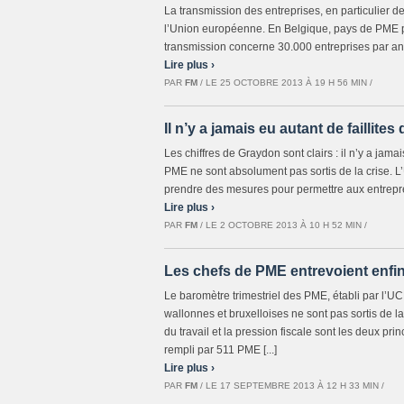
La transmission des entreprises, en particulier 
l’Union européenne. En Belgique, pays de PME pa
transmission concerne 30.000 entreprises par an
Lire plus ›
PAR
FM
/ LE 25 OCTOBRE 2013 À 19 H 56 MIN /
Il n’y a jamais eu autant de faillites
Les chiffres de Graydon sont clairs : il n’y a jamai
PME ne sont absolument pas sortis de la crise
prendre des mesures pour permettre aux entreprene
Lire plus ›
PAR
FM
/ LE 2 OCTOBRE 2013 À 10 H 52 MIN /
Les chefs de PME entrevoient enfin
Le baromètre trimestriel des PME, établi par l’UC
wallonnes et bruxelloises ne sont pas sortis de la 
du travail et la pression fiscale sont les deux p
rempli par 511 PME [...]
Lire plus ›
PAR
FM
/ LE 17 SEPTEMBRE 2013 À 12 H 33 MIN /