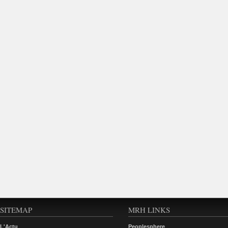
SITEMAP
MRH LINKS
L'Actu
Peoplesphere