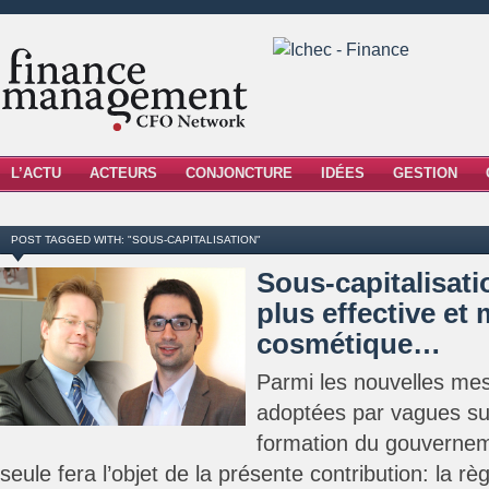
L’ACTU
ACTEURS
CONJONCTURE
IDÉES
GESTION
POST TAGGED WITH: "SOUS-CAPITALISATION"
Sous-capitalisati
plus effective et
cosmétique…
Parmi les nouvelles mes
adoptées par vagues su
formation du gouvernem
seule fera l’objet de la présente contribution: la rè