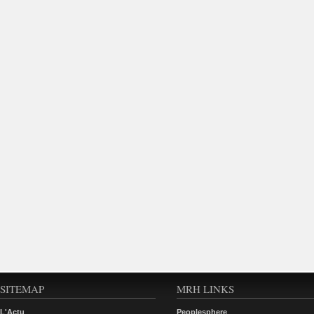
SITEMAP
MRH LINKS
L'Actu
Peoplesphere