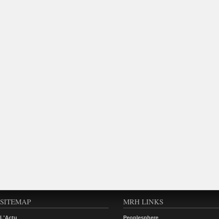
SITEMAP
MRH LINKS
L'Actu
Peoplesphere