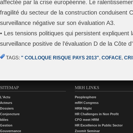
affectée par la crise européenne. Le ralentissement 
fragilité du secteur de la construction conduisent 
surveillance négative sur son évaluation A3.
• Les tensions politiques qui persistent expliquent 
surveillance positive de l’évaluation D de la Côte d’
TAGS:
" COLLOQUE RISQUE PAYS 2013"
,
COFACE
,
CRI
SITEMAP
MRH LINKS
L'Actu
Peoplesphere
Acteurs
mRH Congress
Dossiers
HRM Night
Conjoncture
HR Challenges in Non Profit
Idées
CFO meet HRM
Gestion
HR Excellence in Public Sector
Gouvernance
Zoomit Seminar