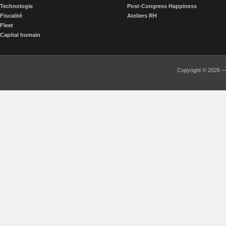
Technologie
Post-Congress Happiness
Fiscalité
Ateliers RH
Fleet
Capital humain
Copyright © 2026 