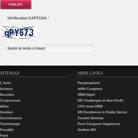
Vérification CAPTCHA
*
Saisir le texte ci-haut:
SITEMAP
MRH LINKS
L'Actu
Peoplesphere
Acteurs
mRH Congress
Dossiers
HRM Night
Conjoncture
HR Challenges in Non Profit
Idées
CFO meet HRM
Gestion
HR Excellence in Public Sector
Gouvernance
Zoomit Seminar
Technologie
Post-Congress Happiness
Fiscalité
Ateliers RH
Fleet