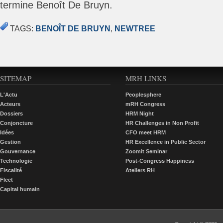
termine Benoît De Bruyn.
TAGS:
BENOÎT DE BRUYN
,
NEWTREE
SITEMAP
MRH LINKS
L'Actu
Peoplesphere
Acteurs
mRH Congress
Dossiers
HRM Night
Conjoncture
HR Challenges in Non Profit
Idées
CFO meet HRM
Gestion
HR Excellence in Public Sector
Gouvernance
Zoomit Seminar
Technologie
Post-Congress Happiness
Fiscalité
Ateliers RH
Fleet
Capital humain