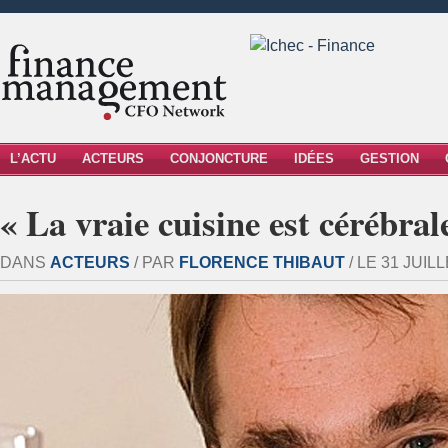
L’ACTU
ACTEURS
CONJONCTURE
IDÉES
GESTION
« La vraie cuisine est cérébral
DANS
ACTEURS
/ PAR
FLORENCE THIBAUT
/ LE 31 JUILL