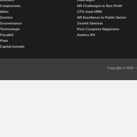
Dossiers
HRM Night
Conjoncture
HR Challenges in Non Profit
Idées
CFO meet HRM
Gestion
HR Excellence in Public Sector
Gouvernance
Zoomit Seminar
Technologie
Post-Congress Happiness
Fiscalité
Ateliers RH
Fleet
Capital humain
Copyright © 2026 