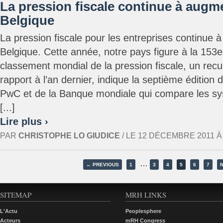
La pression fiscale continue à augm
Belgique
La pression fiscale pour les entreprises continue
Belgique. Cette année, notre pays figure à la 153e
classement mondial de la pression fiscale, un recu
rapport à l’an dernier, indique la septième édition 
PwC et de la Banque mondiale qui compare les sy
[...]
Lire plus ›
PAR
CHRISTOPHE LO GIUDICE
/ LE 12 DÉCEMBRE 2011 À 1
…
← PREVIOUS
1
3
4
5
6
7
SITEMAP
MRH LINKS
L'Actu
Peoplesphere
Acteurs
mRH Congress